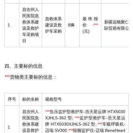
昌吉州人
民医院急
急救体系
最终报
救体系建
新疆远顺聚仁
1
建设及救
8辆
价:
***
设及救护
际贸易有限公
护车采购
(元)
车采购项
目
四、主要标的信息
***
货物类主要标的信息：
序号
标的名称
规格型号
昌吉州人
***
负压监护型救护车-浩天星运牌 HTX5030
民医院急
XJHL5-362 型;
***
监护型救护车-浩天星运
救体系建
牌 HTX5030XJHL5-362 型;
***
车载呼吸机-
1
设及救护
迈瑞 SV300
***
除颤监护仪-迈瑞 BeneHeart