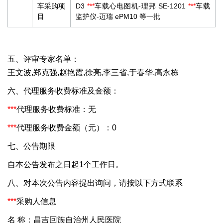
车采购项
D3
***
车载心电图机-理邦 SE-1201
***
车载
目
监护仪-迈瑞 ePM10 等一批
五、评审专家名单：
王文波,郑克强,赵艳霞,徐亮,李三省,于春华,高永栋
六、代理服务收费标准及金额：
***
代理服务收费标准：无
***
代理服务收费金额（元）：0
七、公告期限
自本公告发布之日起1个工作日。
八、对本次公告内容提出询问，请按以下方式联系
***
采购人信息
名 称：昌吉回族自治州人民医院